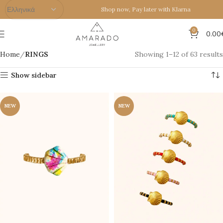
Shop now, Pay later with Klarna
0
0.00
Home
RINGS
Showing 1–12 of 63 results
Show sidebar
NEW
NEW